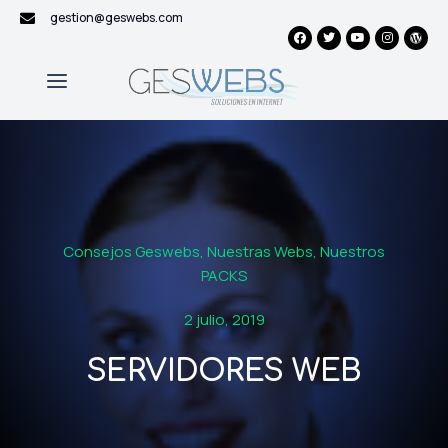
gestion@geswebs.com
Consejos Geswebs
,
Nuestras Webs
,
Nuestros
PACKS
2 julio, 2019
SERVIDORES WEB