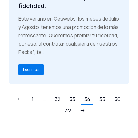
fidelidad.
Este verano en Geswebs, los meses de Julio
y Agosto, tenemos una promoción de lo más
refrescante: Queremos premiar tu fidelidad,
por eso, al contratar cualquiera de nuestros
Packs*, te…
Leer más
1
…
32
33
34
35
36
…
42