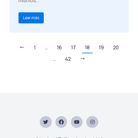
mismos…
Leer más
1
…
16
17
18
19
20
…
42